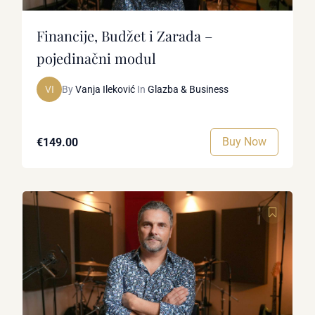
Financije, Budžet i Zarada –
pojedinačni modul
VI
By
Vanja Ileković
In
Glazba & Business
Buy Now
€149.00