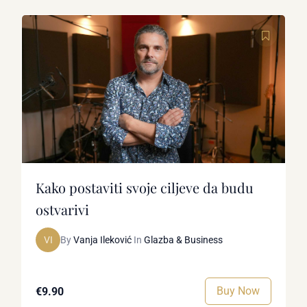
Kako postaviti svoje ciljeve da budu
ostvarivi
VI
By
Vanja Ileković
In
Glazba & Business
Buy Now
€9.90