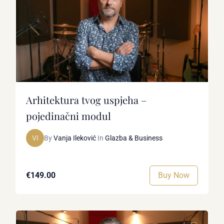
Arhitektura tvog uspjeha –
pojedinačni modul
VI
By
Vanja Ileković
In
Glazba & Business
Buy Now
€149.00