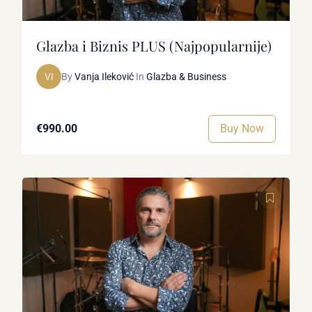
Glazba i Biznis PLUS (Najpopularnije)
VI
By
Vanja Ileković
In
Glazba & Business
Buy Now
€990.00