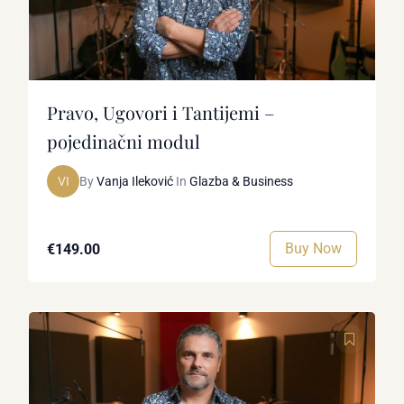
Pravo, Ugovori i Tantijemi –
pojedinačni modul
VI
By
Vanja Ileković
In
Glazba & Business
Buy Now
€149.00