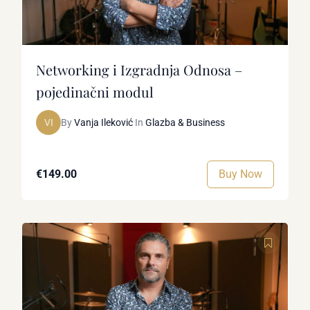
Networking i Izgradnja Odnosa –
pojedinačni modul
VI
By
Vanja Ileković
In
Glazba & Business
Buy Now
€149.00