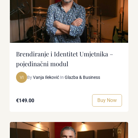
Brendiranje i Identitet Umjetnika –
pojedinačni modul
VI
By
Vanja Ileković
In
Glazba & Business
Buy Now
€149.00