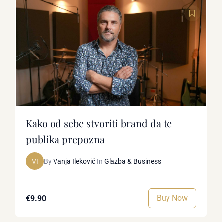
Kako od sebe stvoriti brand da te
publika prepozna
VI
By
Vanja Ileković
In
Glazba & Business
Buy Now
€9.90