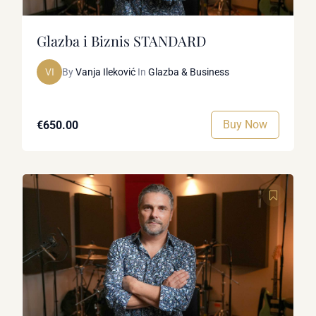
Glazba i Biznis STANDARD
VI
By
Vanja Ileković
In
Glazba & Business
Buy Now
€650.00